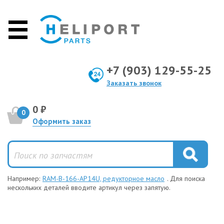
+7 (903) 129-55-25
Заказать звонок
0 ₽
0
Оформить заказ
Например:
RAM-B-166-AP14U, редукторное масло
. Для поиска
нескольких деталей вводите артикул через запятую.