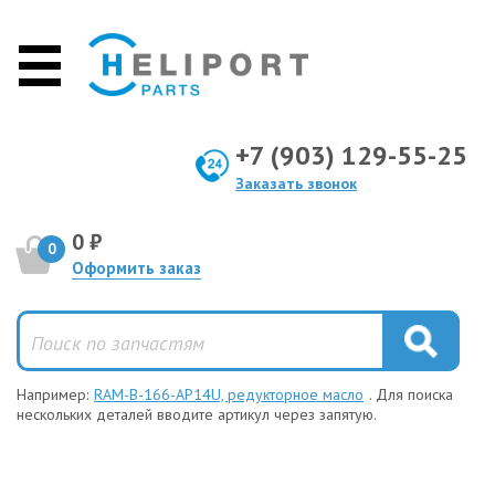
+7 (903) 129-55-25
Заказать звонок
0 ₽
0
Оформить заказ
Например:
RAM-B-166-AP14U, редукторное масло
. Для поиска
нескольких деталей вводите артикул через запятую.