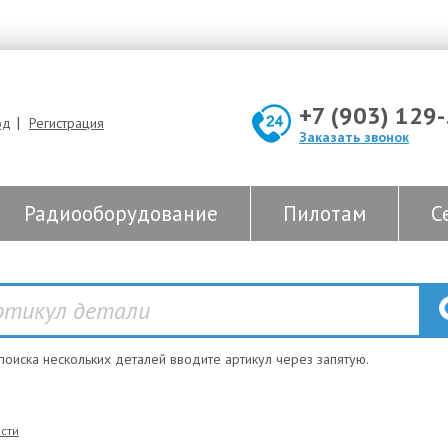
+7 (903) 129
|
од
Регистрация
Заказать звонок
Радиооборудование
Пилотам
С
 поиска нескольких деталей вводите артикул через запятую.
сти