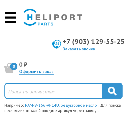
+7 (903) 129-55-25
Заказать звонок
0 ₽
0
Оформить заказ
Например:
RAM-B-166-AP14U, редукторное масло
. Для поиска
нескольких деталей вводите артикул через запятую.