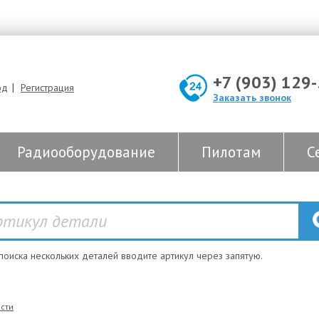
+7 (903) 129
|
од
Регистрация
Заказать звонок
Радиооборудование
Пилотам
С
 поиска нескольких деталей вводите артикул через запятую.
сти