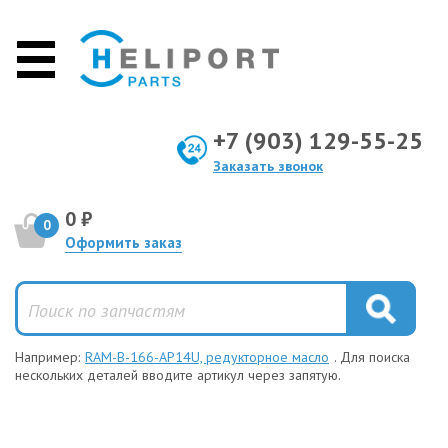
+7 (903) 129-55-25
Заказать звонок
0 ₽
0
Оформить заказ
Например:
RAM-B-166-AP14U, редукторное масло
. Для поиска
нескольких деталей вводите артикул через запятую.