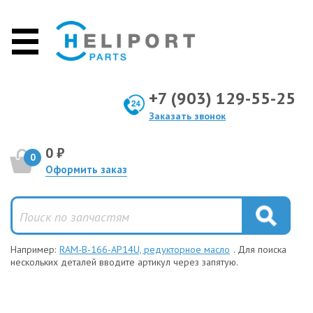
+7 (903) 129-55-25
Заказать звонок
0 ₽
0
Оформить заказ
Например:
RAM-B-166-AP14U, редукторное масло
. Для поиска
нескольких деталей вводите артикул через запятую.