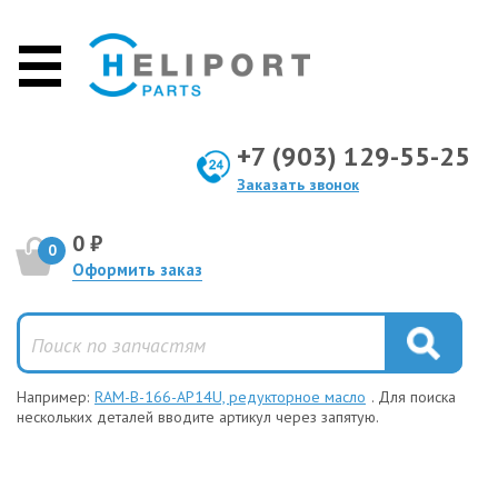
+7 (903) 129-55-25
Заказать звонок
0 ₽
0
Оформить заказ
Например:
RAM-B-166-AP14U, редукторное масло
. Для поиска
нескольких деталей вводите артикул через запятую.