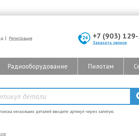
+7 (903) 129
|
од
Регистрация
Заказать звонок
Радиооборудование
Пилотам
С
 поиска нескольких деталей вводите артикул через запятую.
сти