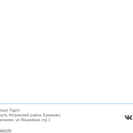
порт Партс
сть, Истринский район, Буньково,
ючково, ул. Вишнёвая, стр.1
ьности