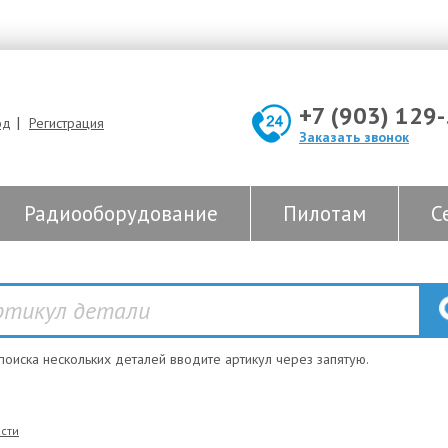
+7 (903) 129
|
од
Регистрация
Заказать звонок
Радиооборудование
Пилотам
С
 поиска нескольких деталей вводите артикул через запятую.
сти