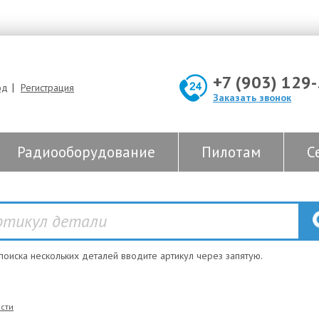
+7 (903) 129
|
од
Регистрация
Заказать звонок
Радиооборудование
Пилотам
С
 поиска нескольких деталей вводите артикул через запятую.
сти