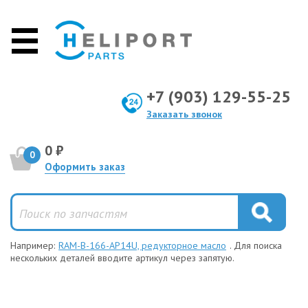
+7 (903) 129-55-25
Заказать звонок
0 ₽
0
Оформить заказ
Например:
RAM-B-166-AP14U, редукторное масло
. Для поиска
нескольких деталей вводите артикул через запятую.