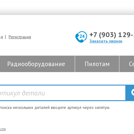
+7 (903) 129
|
од
Регистрация
Заказать звонок
Радиооборудование
Пилотам
С
 поиска нескольких деталей вводите артикул через запятую.
сти