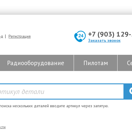
+7 (903) 129
|
од
Регистрация
Заказать звонок
Радиооборудование
Пилотам
С
 поиска нескольких деталей вводите артикул через запятую.
сти