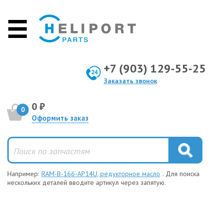
+7 (903) 129-55-25
Заказать звонок
0 ₽
0
Оформить заказ
Например:
RAM-B-166-AP14U, редукторное масло
. Для поиска
нескольких деталей вводите артикул через запятую.