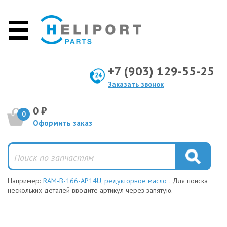
+7 (903) 129-55-25
Заказать звонок
0 ₽
0
Оформить заказ
Например:
RAM-B-166-AP14U, редукторное масло
. Для поиска
нескольких деталей вводите артикул через запятую.