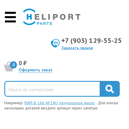
+7 (903) 129-55-25
Заказать звонок
0 ₽
0
Оформить заказ
Например:
RAM-B-166-AP14U, редукторное масло
. Для поиска
нескольких деталей вводите артикул через запятую.