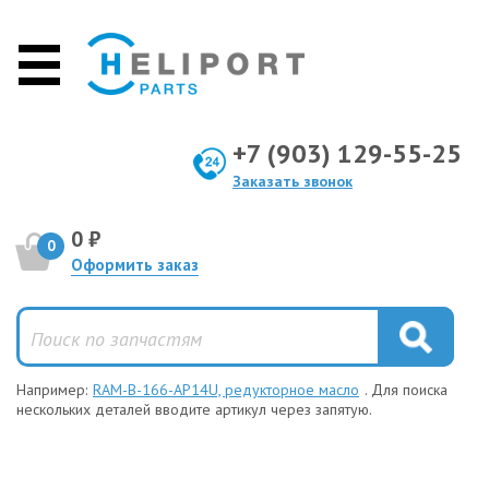
+7 (903) 129-55-25
Заказать звонок
0 ₽
0
Оформить заказ
Например:
RAM-B-166-AP14U, редукторное масло
. Для поиска
нескольких деталей вводите артикул через запятую.