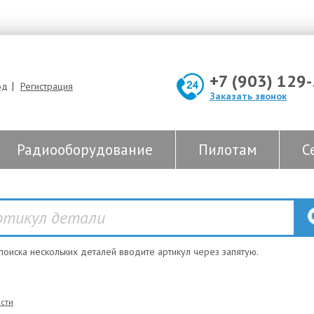
+7 (903) 129
|
од
Регистрация
Заказать звонок
Радиооборудование
Пилотам
С
 поиска нескольких деталей вводите артикул через запятую.
сти