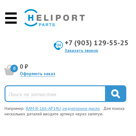
+7 (903) 129-55-25
Заказать звонок
0 ₽
0
Оформить заказ
Например:
RAM-B-166-AP14U, редукторное масло
. Для поиска
нескольких деталей вводите артикул через запятую.