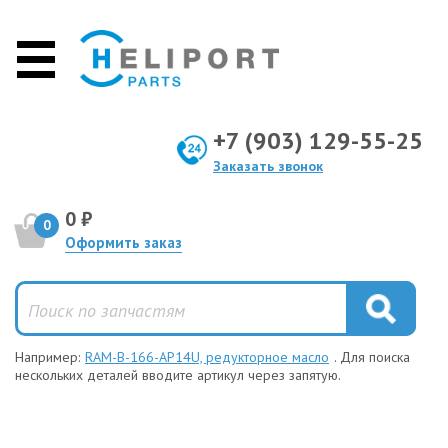
+7 (903) 129-55-25
Заказать звонок
0 ₽
0
Оформить заказ
Например:
RAM-B-166-AP14U, редукторное масло
. Для поиска
нескольких деталей вводите артикул через запятую.