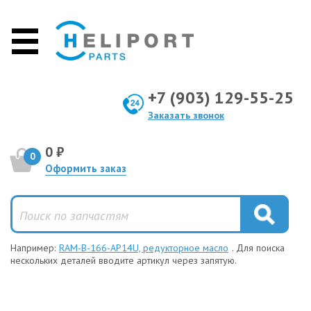
+7 (903) 129-55-25
Заказать звонок
0 ₽
0
Оформить заказ
Например:
RAM-B-166-AP14U, редукторное масло
. Для поиска
нескольких деталей вводите артикул через запятую.