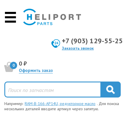
+7 (903) 129-55-25
Заказать звонок
0 ₽
0
Оформить заказ
Например:
RAM-B-166-AP14U, редукторное масло
. Для поиска
нескольких деталей вводите артикул через запятую.