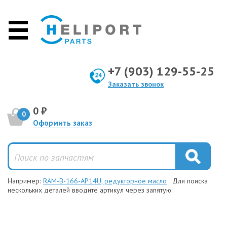
+7 (903) 129-55-25
Заказать звонок
0 ₽
0
Оформить заказ
Например:
RAM-B-166-AP14U, редукторное масло
. Для поиска
нескольких деталей вводите артикул через запятую.