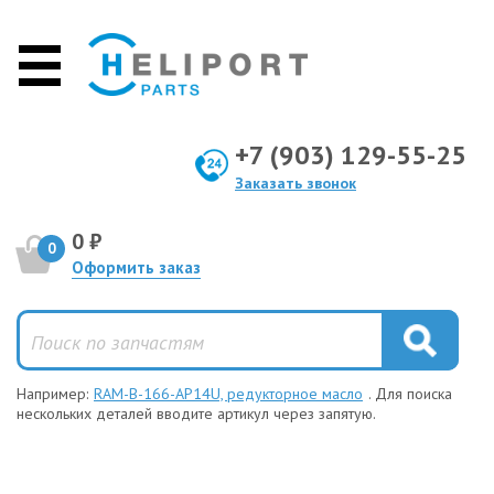
+7 (903) 129-55-25
Заказать звонок
0 ₽
0
Оформить заказ
Например:
RAM-B-166-AP14U, редукторное масло
. Для поиска
нескольких деталей вводите артикул через запятую.