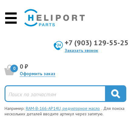
+7 (903) 129-55-25
Заказать звонок
0 ₽
0
Оформить заказ
Например:
RAM-B-166-AP14U, редукторное масло
. Для поиска
нескольких деталей вводите артикул через запятую.