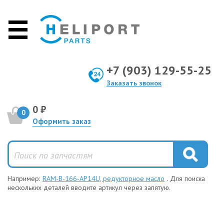
+7 (903) 129-55-25
Заказать звонок
0 ₽
0
Оформить заказ
Например:
RAM-B-166-AP14U, редукторное масло
. Для поиска
нескольких деталей вводите артикул через запятую.