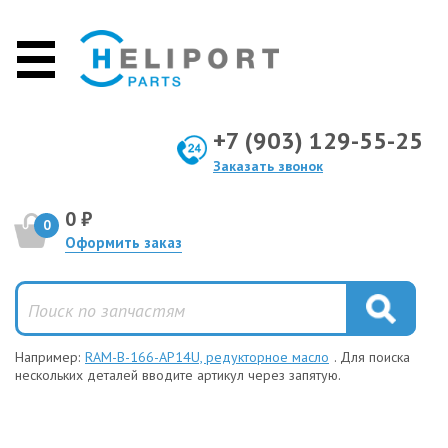
+7 (903) 129-55-25
Заказать звонок
0 ₽
0
Оформить заказ
Например:
RAM-B-166-AP14U, редукторное масло
. Для поиска
нескольких деталей вводите артикул через запятую.