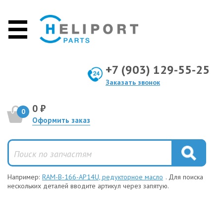
+7 (903) 129-55-25
Заказать звонок
0 ₽
0
Оформить заказ
Например:
RAM-B-166-AP14U, редукторное масло
. Для поиска
нескольких деталей вводите артикул через запятую.