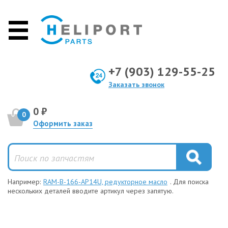
+7 (903) 129-55-25
Заказать звонок
0 ₽
0
Оформить заказ
Например:
RAM-B-166-AP14U, редукторное масло
. Для поиска
нескольких деталей вводите артикул через запятую.