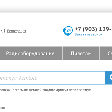
+7 (903) 129
|
од
Регистрация
Заказать звонок
Радиооборудование
Пилотам
С
 поиска нескольких деталей вводите артикул через запятую.
сти