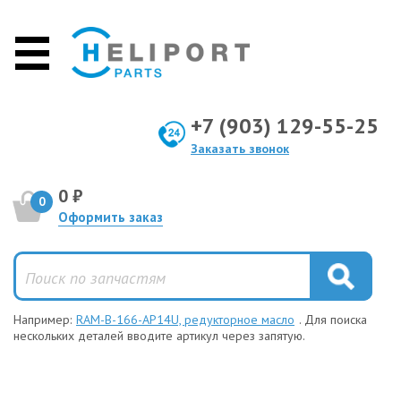
+7 (903) 129-55-25
Заказать звонок
0 ₽
0
Оформить заказ
Например:
RAM-B-166-AP14U, редукторное масло
. Для поиска
нескольких деталей вводите артикул через запятую.