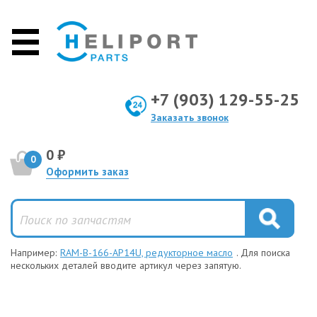
+7 (903) 129-55-25
Заказать звонок
0 ₽
0
Оформить заказ
Например:
RAM-B-166-AP14U, редукторное масло
. Для поиска
нескольких деталей вводите артикул через запятую.