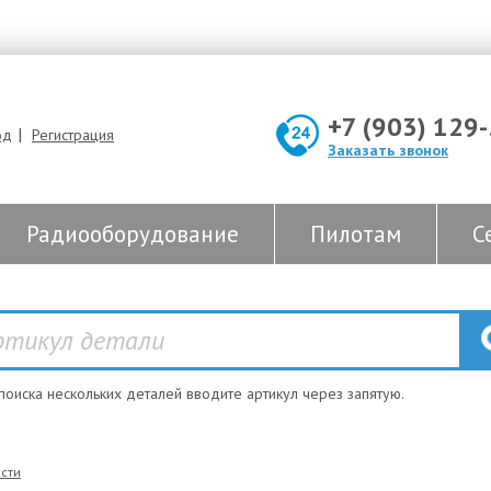
+7 (903) 129
|
од
Регистрация
Заказать звонок
Радиооборудование
Пилотам
С
 поиска нескольких деталей вводите артикул через запятую.
сти