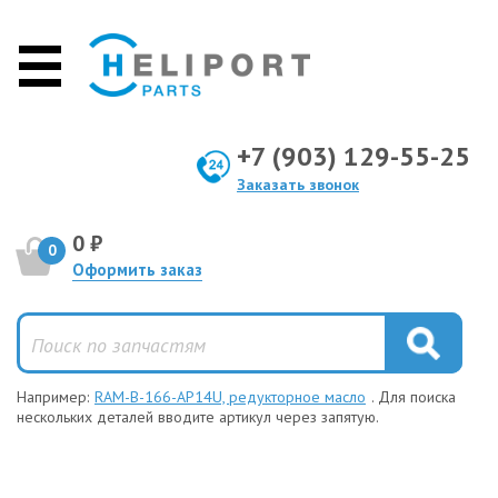
+7 (903) 129-55-25
Заказать звонок
0 ₽
0
Оформить заказ
Например:
RAM-B-166-AP14U, редукторное масло
. Для поиска
нескольких деталей вводите артикул через запятую.