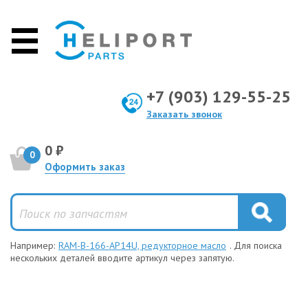
+7 (903) 129-55-25
Заказать звонок
0 ₽
0
Оформить заказ
Например:
RAM-B-166-AP14U, редукторное масло
. Для поиска
нескольких деталей вводите артикул через запятую.