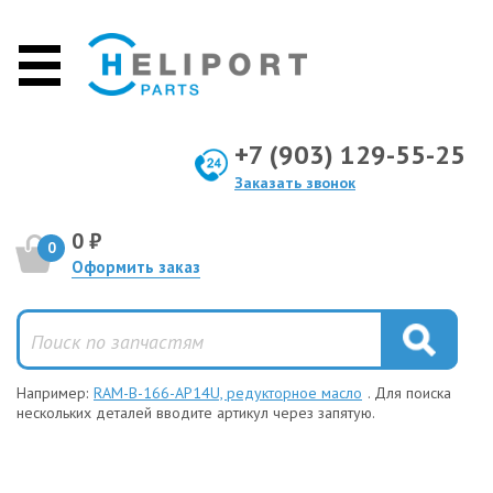
+7 (903) 129-55-25
Заказать звонок
0 ₽
0
Оформить заказ
Например:
RAM-B-166-AP14U, редукторное масло
. Для поиска
нескольких деталей вводите артикул через запятую.