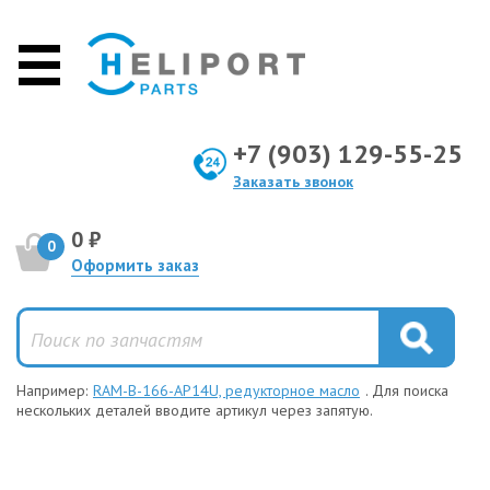
+7 (903) 129-55-25
Заказать звонок
0 ₽
0
Оформить заказ
Например:
RAM-B-166-AP14U, редукторное масло
. Для поиска
нескольких деталей вводите артикул через запятую.