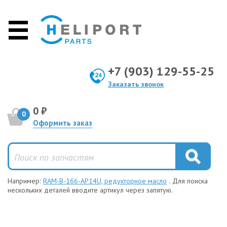
+7 (903) 129-55-25
Заказать звонок
0 ₽
0
Оформить заказ
Например:
RAM-B-166-AP14U, редукторное масло
. Для поиска
нескольких деталей вводите артикул через запятую.