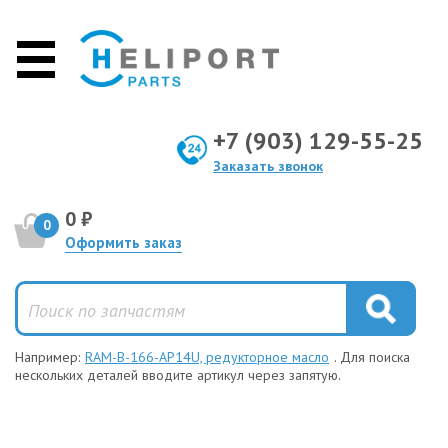
+7 (903) 129-55-25
Заказать звонок
0 ₽
0
Оформить заказ
Например:
RAM-B-166-AP14U, редукторное масло
. Для поиска
нескольких деталей вводите артикул через запятую.