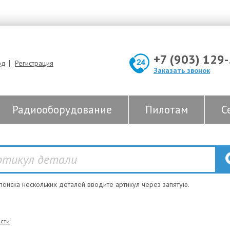
+7 (903) 129
|
од
Регистрация
Заказать звонок
Радиооборудование
Пилотам
С
 поиска нескольких деталей вводите артикул через запятую.
сти