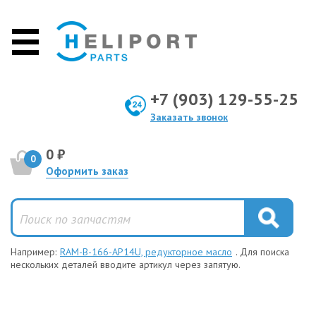
+7 (903) 129-55-25
Заказать звонок
0 ₽
0
Оформить заказ
Например:
RAM-B-166-AP14U, редукторное масло
. Для поиска
нескольких деталей вводите артикул через запятую.