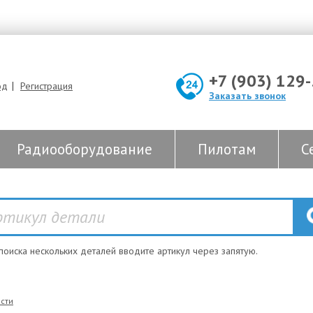
+7 (903) 129
|
од
Регистрация
Заказать звонок
Радиооборудование
Пилотам
С
 поиска нескольких деталей вводите артикул через запятую.
сти