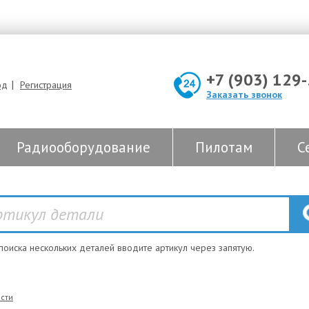
+7 (903) 129
|
од
Регистрация
Заказать звонок
Радиооборудование
Пилотам
С
 поиска нескольких деталей вводите артикул через запятую.
сти