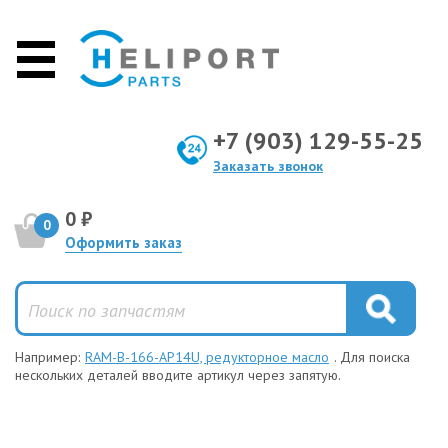
+7 (903) 129-55-25
Заказать звонок
0 ₽
0
Оформить заказ
Например:
RAM-B-166-AP14U, редукторное масло
. Для поиска
нескольких деталей вводите артикул через запятую.