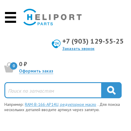
+7 (903) 129-55-25
Заказать звонок
0 ₽
0
Оформить заказ
Например:
RAM-B-166-AP14U, редукторное масло
. Для поиска
нескольких деталей вводите артикул через запятую.