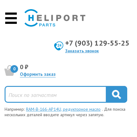
+7 (903) 129-55-25
Заказать звонок
0 ₽
0
Оформить заказ
Например:
RAM-B-166-AP14U, редукторное масло
. Для поиска
нескольких деталей вводите артикул через запятую.