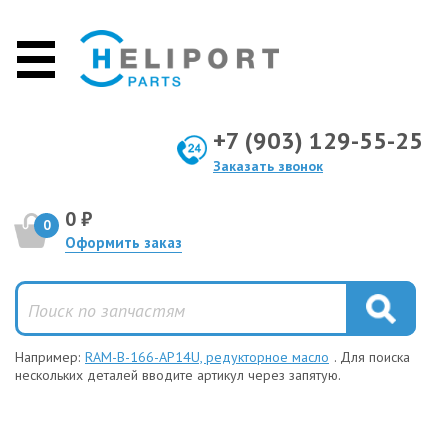
+7 (903) 129-55-25
Заказать звонок
0 ₽
0
Оформить заказ
Например:
RAM-B-166-AP14U, редукторное масло
. Для поиска
нескольких деталей вводите артикул через запятую.