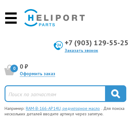
+7 (903) 129-55-25
Заказать звонок
0 ₽
0
Оформить заказ
Например:
RAM-B-166-AP14U, редукторное масло
. Для поиска
нескольких деталей вводите артикул через запятую.