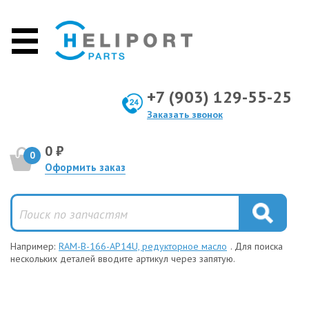
+7 (903) 129-55-25
Заказать звонок
0 ₽
0
Оформить заказ
Например:
RAM-B-166-AP14U, редукторное масло
. Для поиска
нескольких деталей вводите артикул через запятую.